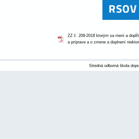
ZZ č. 209-2018 ktorým sa mení a dopĺň
a príprave a o zmene a doplnení niekto
Stredná odborná škola dopr
Príďte a staňte sa prvými kva