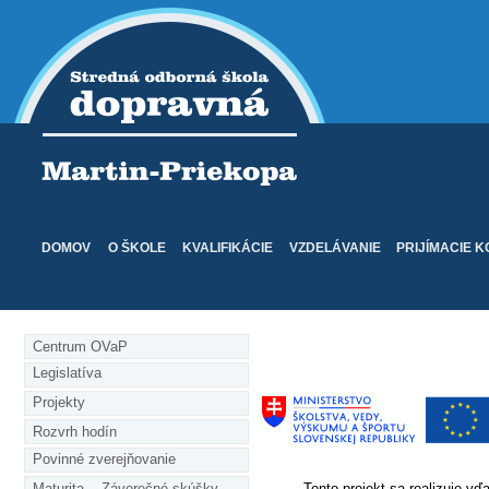
DOMOV
O ŠKOLE
KVALIFIKÁCIE
VZDELÁVANIE
PRIJÍMACIE 
Centrum OVaP
Legislatíva
Projekty
Rozvrh hodín
Povinné zverejňovanie
Maturita    Záverečné skúšky
Tento projekt sa realizuje v