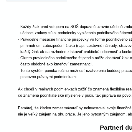
- Každý žiak pred vstupom na SOŠ dopravnú uzavrie učebnú zmlu
  učebnej zmluvy sú aj podmienky vyplácania podnikového štipend
- Pravidelné mesačné finančné príspevky vo forme podnikového šti
  pri hmotnom zabezpečení žiaka (napr. cestovné náhrady, stravo
  každý žiak ak sa rozhodne získavať praktickú odbornosť u konk
- Okrem pravidelného podnikového štipendia môže dostávať žiak o
  často obdobné ako kmeňoví zamestnanci. 
- Tento systém ponúka reálnu možnosť uzatvorenia budúcej praco
  pracovno-právnymi podmienkami. 
Ak chceš v reálnych podmienkach zažiť čo znamená flexibilne rea
čo znamená podnikateľské myslenie v praxi, tak príprava na povola
Pamätaj, že žiaden zamestnávateľ by neinvestoval svoje finančné pr
nie je veľký záujem na trhu práce. Je jeho bytostným záujmom, ab
Partneri d