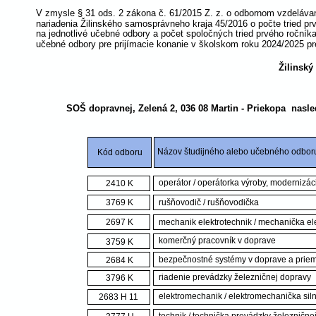
V zmysle § 31 ods. 2 zákona č. 61/2015 Z. z. o odbornom vzdeláva
nariadenia Žilinského samosprávneho kraja 45/2016 o počte tried prv
na jednotlivé učebné odbory a počet spoločných tried prvého ročníka 
učebné odbory pre prijímacie konanie v školskom roku 2024/2025 pr
Žilinský
SOŠ dopravnej, Zelená 2, 036 08 Martin - Priekopa  nasl
Názov študijného alebo učebného odbor
Kód odboru
operátor / operátorka výroby, modernizáci
2410 K
3769 K
rušňovodič / rušňovodička
2697 K
mechanik elektrotechnik / mechanička el
komerčný pracovník v doprave
3759 K
bezpečnostné systémy v doprave a prie
2684 K
riadenie prevádzky železničnej dopravy
3796 K
elektromechanik / elektromechanička sil
2683 H 11 