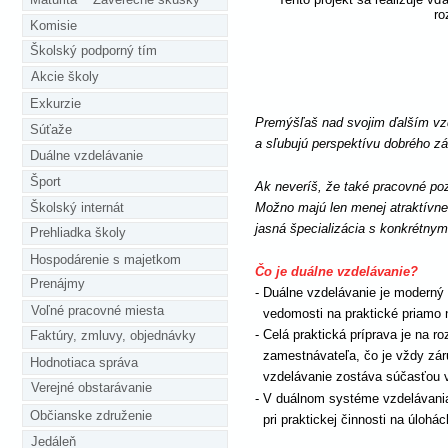
ro
Komisie
Školský podporný tím
Akcie školy
Exkurzie
Premýšľaš nad svojim ďalším vzde
Súťaže
a sľubujú perspektívu dobrého z
Duálne vzdelávanie
Šport
Ak neveríš, že také pracovné poz
Možno majú len menej atraktívne 
Školský internát
jasná špecializácia s konkrétny
Prehliadka školy
Hospodárenie s majetkom
Čo je duálne vzdelávanie? 
Prenájmy
- Duálne vzdelávanie je moderný 
Voľné pracovné miesta
  vedomosti na praktické priamo
- Celá praktická príprava je na 
Faktúry, zmluvy, objednávky
  zamestnávateľa, čo je vždy záru
Hodnotiaca správa
  vzdelávanie zostáva súčasťou
Verejné obstarávanie
- V duálnom systéme vzdelávania 
Občianske združenie
  pri praktickej činnosti na úloh
Jedáleň