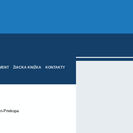
orná škola dopravná
MENT
ŽIACKA KNIŽKA
KONTAKTY
opa
in-Priekopa