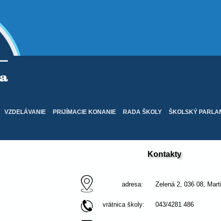
Stredná odb
VZDELÁVANIE
PRIJÍMACIE KONANIE
RADA ŠKOLY
ŠKOLSKÝ PARLA
Kontakty
Zloženie Rady školy pri SOŠD Martin-Priek
adresa:
Zelená 2, 036 08, Mart
vrátnica školy:
043/4281 486