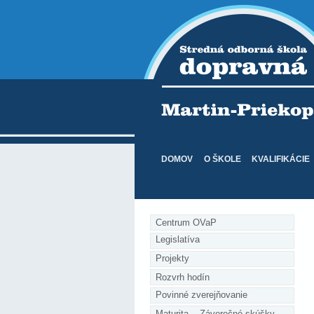
DOMOV
O ŠKOLE
KVALIFIKÁCIE
Centrum OVaP
Legislatíva
Projekty
Rozvrh hodín
Povinné zverejňovanie
Maturita    Záverečné skúšky