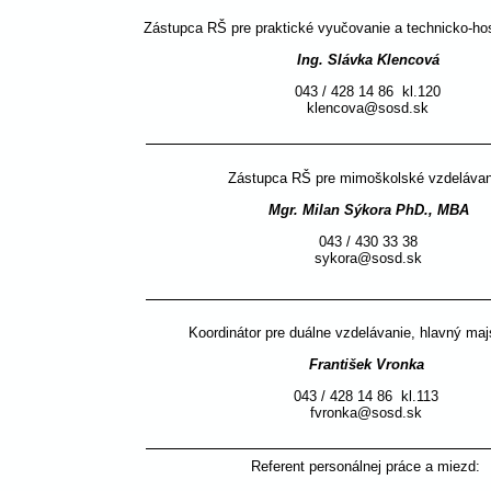
Zástupca RŠ pre praktické vyučovanie a technicko-ho
Ing. Slávka Klencová
043 / 428 14 86  kl.120
klencova@sosd.sk
Zástupca RŠ pre mimoškolské vzdelávan
Mgr. Milan Sýkora PhD., MBA
043 / 430 33 38
sykora@sosd.sk
Koordinátor pre duálne vzdelávanie, hlavný maj
František Vronka
043 / 428 14 86  kl.113
fvronka@sosd.sk
Referent personálnej práce a miezd:  