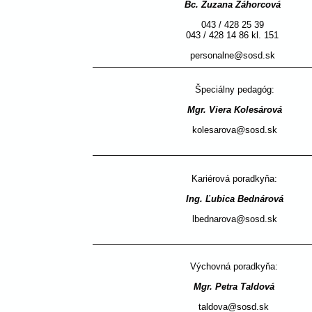
Bc. Zuzana Záhorcová
043 / 428 25 39
043 / 428 14 86 kl. 151
personalne@sosd.sk
Špeciálny pedagóg: 
Mgr. Viera Kolesárová
kolesarova@sosd.sk
Kariérová poradkyňa: 
Ing. Ľubica Bednárová
lbednarova@sosd.sk
Výchovná poradkyňa: 
Mgr. Petra Taldová
taldova@sosd.sk