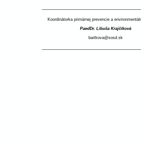
Koordinátorka primárnej prevencie a environmentál
PaedDr. Libuša Krajčíková
bartkova@sosd.sk