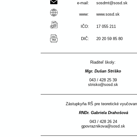
e-mail:
sosdmt@sosd.sk
www:
www.sosd.sk
IČO:
17 055 211
DIČ:
20 20 59 85 80
Riaditeľ školy: 
Mgr. Dušan Striško
043 / 428 25 39
strisko@sosd.sk
Zástupkyňa RŠ pre teoretické vyučovan
RNDr. Gabriela Drahošová
043 / 428 26 24
gpovraznikova@sosd.sk