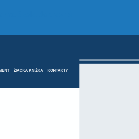
orná škola dopravná
MENT
ŽIACKA KNIŽKA
KONTAKTY
opa