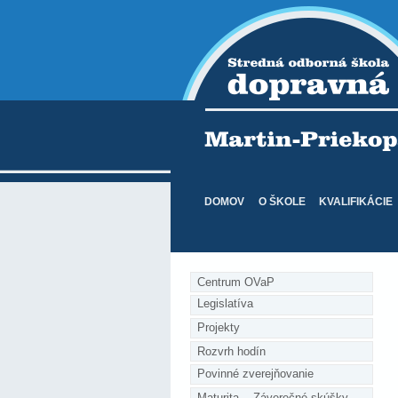
DOMOV
O ŠKOLE
KVALIFIKÁCIE
Centrum OVaP
Legislatíva
Projekty
Rozvrh hodín
Povinné zverejňovanie
Maturita    Záverečné skúšky