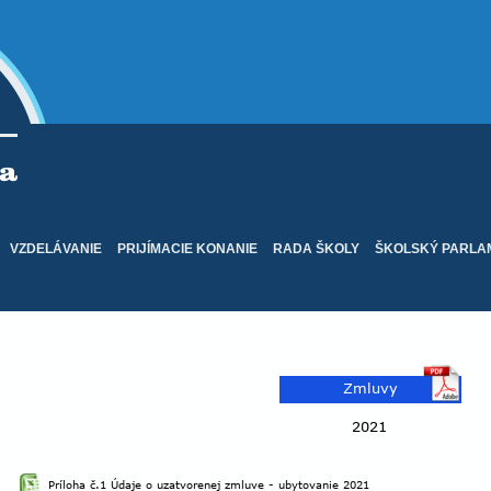
Stredná odb
VZDELÁVANIE
PRIJÍMACIE KONANIE
RADA ŠKOLY
ŠKOLSKÝ PARLA
Zloženie Rady školy pri SOŠD Martin-Priek
Zmluvy
2018
2021
2018
Príloha č.1 Údaje o uzatvorenej zmluve - ubytovanie 2021