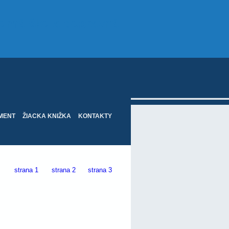
orná škola dopravná
MENT
ŽIACKA KNIŽKA
KONTAKTY
strana 1
strana 2
strana 3