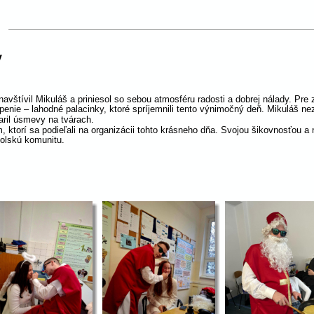
 
avštívil Mikuláš a priniesol so sebou atmosféru radosti a dobrej nálady. Pre 
enie – lahodné palacinky, ktoré spríjemnili tento výnimočný deň. Mikuláš nez
aril úsmevy na tvárach.
 ktorí sa podieľali na organizácii tohto krásneho dňa. Svojou šikovnosťou a 
kolskú komunitu.