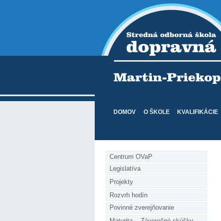
DOMOV
O ŠKOLE
KVALIFIKÁCIE
Centrum OVaP
Legislatíva
Projekty
Rozvrh hodín
Povinné zverejňovanie
Maturita    Záverečné skúšky