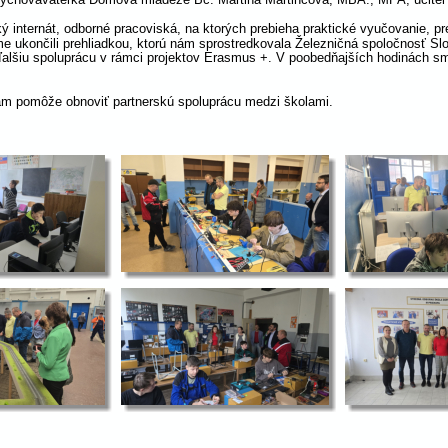
internát, odborné pracoviská, na ktorých prebieha praktické vyučovanie, pre
e ukončili prehliadkou, ktorú nám sprostredkovala Železničná spoločnosť Sl
 ďalšiu spoluprácu v rámci projektov Erasmus +. V poobedňajších hodinách s
nám pomôže obnoviť partnerskú spoluprácu medzi školami.