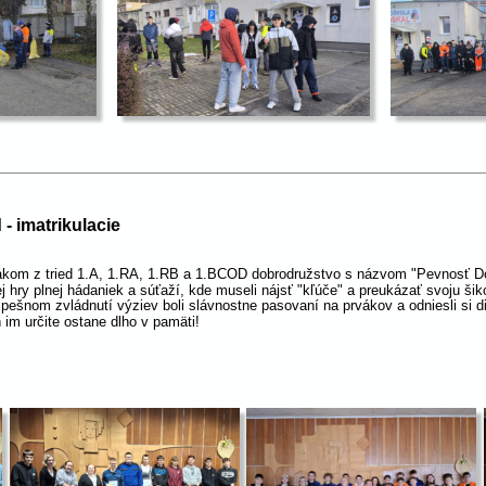
 imatrikulacie
rvákom z tried 1.A, 1.RA, 1.RB a 1.BCOD dobrodružstvo s názvom "Pevnosť 
j hry plnej hádaniek a súťaží, kde museli nájsť "kľúče" a preukázať svoju ši
pešnom zvládnutí výziev boli slávnostne pasovaní na prvákov a odniesli si 
 im určite ostane dlho v pamäti!