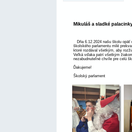
Mikuláš a sladké palacinky
   Dňa 6.12.2024 našu školu opäť n
školského parlamentu milé prekvap
ktoré rozdával všetkým, aby rozži
Veľká vďaka patrí všetkým žiakom,
nezabudnuteľné chvíle pre celú š
Ďakujeme!
Školský parlament