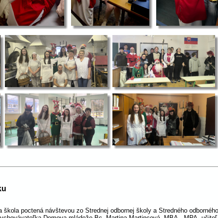
ku
 škola poctená návštevou zo Strednej odbornej školy a Stredného odborného 
ca vychovávateľka Domova mládeže Bc. Martina Martincová, MBA., MPA, učit