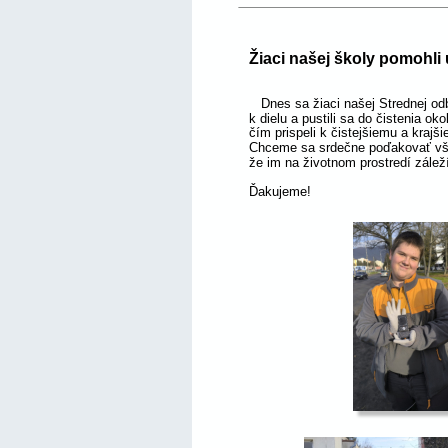
Žiaci našej školy pomohli
   Dnes sa žiaci našej Strednej od
k dielu a pustili sa do čistenia o
čím prispeli k čistejšiemu a krajš
Chceme sa srdečne poďakovať všetk
že im na životnom prostredí zále
Ďakujeme!