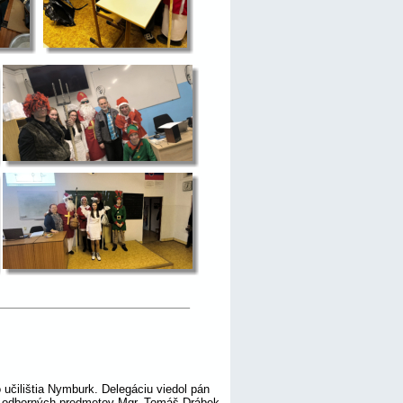
učilištia Nymburk. Delegáciu viedol pán 
eľ odborných predmetov Mgr. Tomáš Drábek.