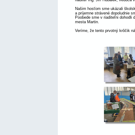
Našim hosťom sme ukázali školský 
a príjemne strávené dopoludnie sm
Poobede sme v riaditeľni dohodli
mesta Martin. 
Veríme, že tento prvotný krôčik 