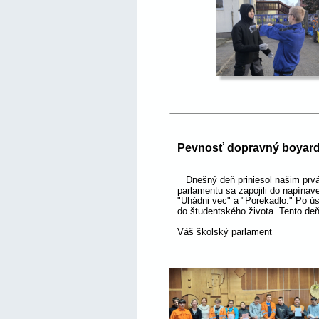
Pevnosť dopravný boyard -
   Dnešný deň priniesol našim p
parlamentu sa zapojili do napínave
"Uhádni vec" a "Porekadlo." Po ús
do študentského života. Tento deň
Váš školský parlament