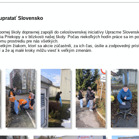
 upratať Slovensko
bornej školy dopravnej zapojili do celoslovenskej iniciatívy Upracme Slovensk
kolia Priekopy a v blízkosti našej školy. Počas niekoľkých hodín práce sa im 
iemu prostrediu pre nás všetkých.
ým žiakom, ktorí sa akcie zúčastnili, za ich čas, úsilie a zodpovedný prístu
ží a že aj malé kroky môžu viesť k veľkým zmenám.