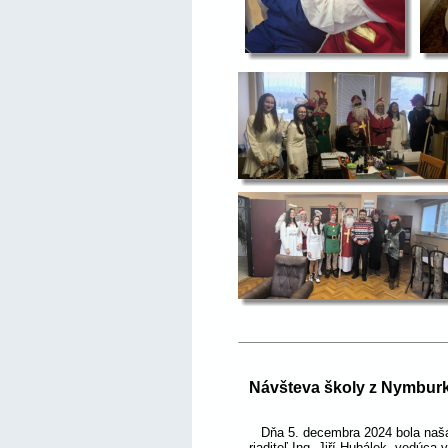
Návšteva školy z Nymbur
   Dňa 5. decembra 2024 bola naša
riaditeľ Ing. Jiří Hubálek, vedú