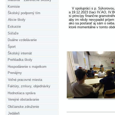
Komisie
   V spolupráci s p. Sýkorovou
a 19.12.2023 žiaci IV.AO, IV.BC
Školský podporný tím
si princípy finančne gramotnéh
aby im nikdy nevypadol príjem
Akcie školy
ako sa postarať aj sám o seba.
Exkurzie
ktoré momentálne v tomto obdob
Súťaže
Duálne vzdelávanie
Šport
Školský internát
Prehliadka školy
Hospodárenie s majetkom
Prenájmy
Voľné pracovné miesta
Faktúry, zmluvy, objednávky
Hodnotiaca správa
Verejné obstarávanie
Občianske združenie
Jedáleň