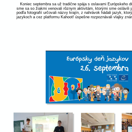
   Koniec septembra sa už tradične spája s oslavami Európskeho d
sme sa so žiakmi venovali rôznym aktivitám, ktorými sme oslávili 
podľa fotografií určovali názvy krajín, z nahrávok hádali jazyk, kt
jazykoch a cez platformu Kahoot! úspešne rozpoznávali vlajky znám