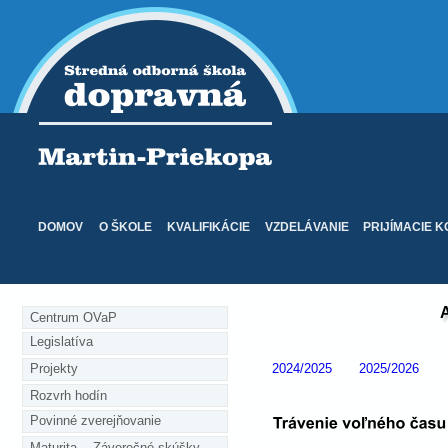
DOMOV
O ŠKOLE
KVALIFIKÁCIE
VZDELÁVANIE
PRIJÍMACIE 
A
Centrum OVaP
Legislatíva
Projekty
2024/2025
2025/2026
Rozvrh hodín
Povinné zverejňovanie
Maturita    Záverečné skúšky